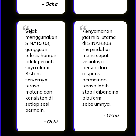
- Ocha
Sejak
Kenyamanan
menggunakan
jadi nilai utama
SINAR303,
di SINAR303.
gangguan
Perpindahan
teknis hampir
menu cepat,
tidak pernah
visualnya
saya alami.
bersih, dan
Sistem
respons
servernya
permainan
terasa
terasa lebih
matang dan
stabil dibanding
konsisten di
platform
setiap sesi
sebelumnya.
bermain.
- Ochu
- Ochi