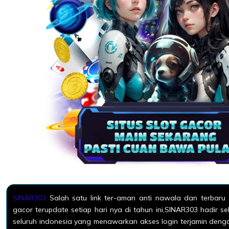
SINAR303
Salah satu link ter-aman anti nawala dan terbaru 
gacor terupdate setiap hari nya di tahun ini,SINAR303 hadir se
seluruh indonesia yang menawarkan akses login terjamin denga