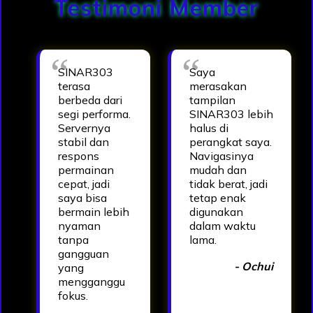
Testimoni Member
SINAR303
Saya
terasa
merasakan
berbeda dari
tampilan
segi performa.
SINAR303 lebih
Servernya
halus di
stabil dan
perangkat saya.
respons
Navigasinya
permainan
mudah dan
cepat, jadi
tidak berat, jadi
saya bisa
tetap enak
bermain lebih
digunakan
nyaman
dalam waktu
tanpa
lama.
gangguan
- Ochui
yang
mengganggu
fokus.